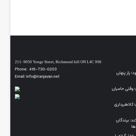
211- 9050 Yonge Street, Richmond hill ON L4C 9S6
Phone:
416-730-0203
ی‌شود؛ راز پنهان
Email: info@iranjavan.net
؛ وقتی حامیان
 کلاهبرداری
د: برندگان
ها