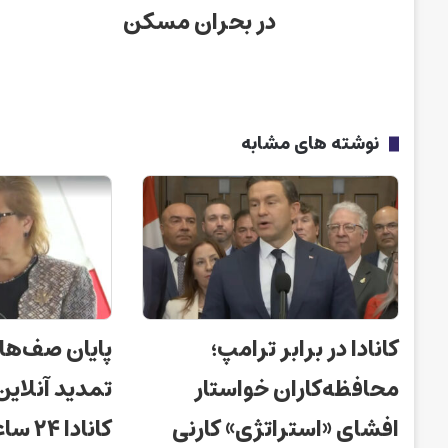
در بحران مسکن
نوشته های مشابه
کانادا در برابر ترامپ؛
پایان صف‌ها
محافظه‌کاران خواستار
تمدید آنلای
افشای «استراتژی» کارنی
کانادا ۲۴ ساعته شد!