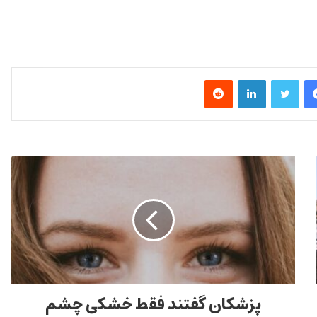
فیس بوک
توییتر
لینکدین
‫رددیت
پزشکان گفتند فقط خشکی چشم