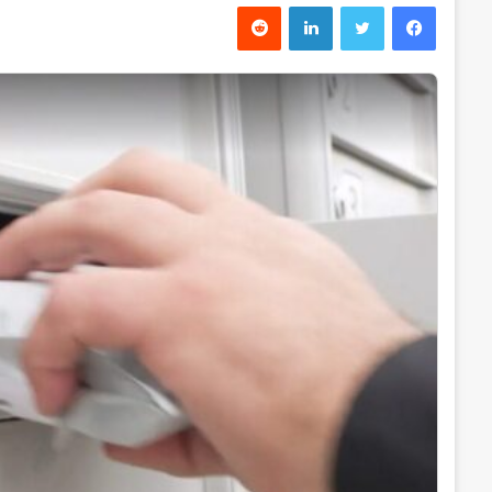
فیس بوک
توییتر
لینکدین
‫رددیت