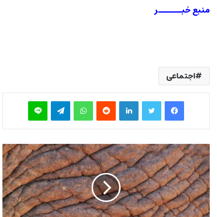
منبع خبــــــر
اجتماعی
فیس بوک
توییتر
لینکدین
‫رددیت
واتس آپ
تلگرام
لاین