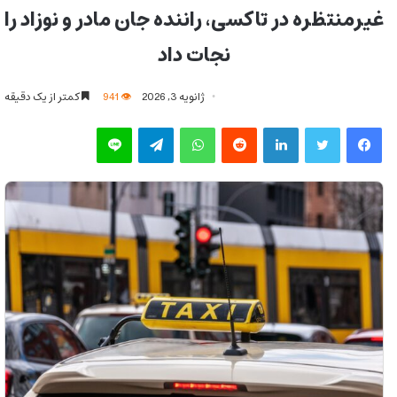
غیرمنتظره در تاکسی، راننده جان مادر و نوزاد را
نجات داد
ژانویه 3, 2026
941
کمتر از یک دقیقه
فیس بوک
توییتر
لینکدین
‫رددیت
واتس آپ
تلگرام
لاین