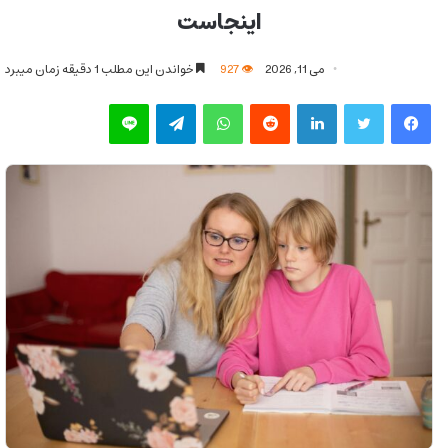
اینجاست
می 11, 2026
927
خواندن این مطلب 1 دقیقه زمان میبرد
فیس بوک
توییتر
لینکدین
‫رددیت
واتس آپ
تلگرام
لاین