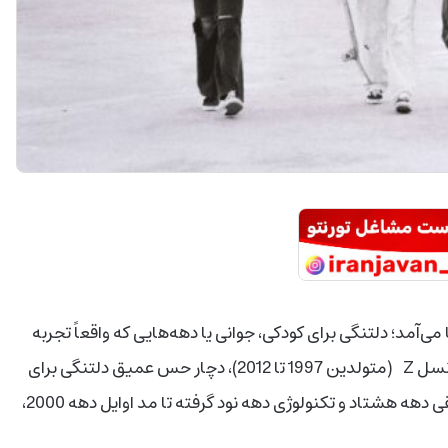
ی‌آمد؛ دلتنگی برای کودکی، جوانی یا دهه‌هایی که واقعاً تجربه
شده بودند. اما امروز پدیده‌ای تازه در حال شکل‌گیری است: نسل Z (متولدین 1997 تا 2012)، دچار حس عمیق دلتنگی برای
دوره‌هایی شده‌اند که هرگز در آن‌ها زندگی نکرده‌اند. از موسیقی دهه هشتاد و تکنولوژی دهه نود گرفته تا مد اوایل دهه 2000،