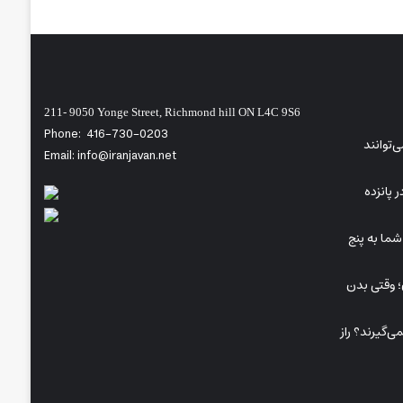
211- 9050 Yonge Street, Richmond hill ON L4C 9S6
Phone:
416-730-0203
‌توانند
Email: info@iranjavan.net
 پانزده
ما به پنج
A در کودکان؛ وقتی بدن
‌گیرند؟ راز