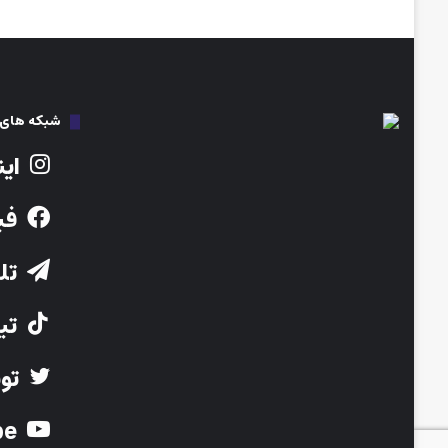
شبکه های ا
این
فی
تلگ
تیک
توی
Youtube