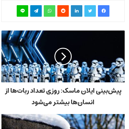
فیس بوک
توییتر
لینکدین
‫رددیت
واتس آپ
تلگرام
لاین
پیش‌بینی ایلان ماسک: روزی تعداد ربات‌ها از
انسان‌ها بیشتر می‌شود