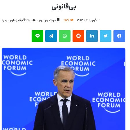
بی‌قانونی
فوریه 2, 2026
927
خواندن این مطلب 1 دقیقه زمان میبرد
فیس بوک
توییتر
لینکدین
‫رددیت
واتس آپ
تلگرام
لاین