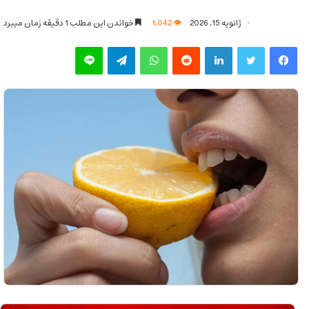
ژانویه 15, 2026
1,042
خواندن این مطلب 1 دقیقه زمان میبرد
فیس بوک
توییتر
لینکدین
‫رددیت
واتس آپ
تلگرام
لاین