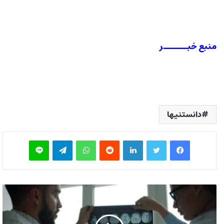
منبع خبــــــر
دانستنیها
فیس بوک
توییتر
لینکدین
‫رددیت
واتس آپ
تلگرام
لاین