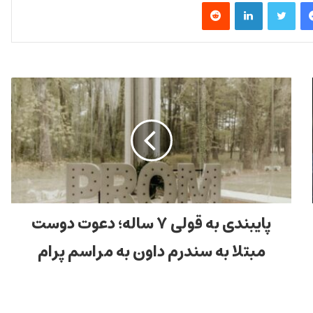
فیس بوک
توییتر
لینکدین
‫رددیت
پایبندی به قولی ۷ ساله؛ دعوت دوست
مبتلا به سندرم داون به مراسم پرام