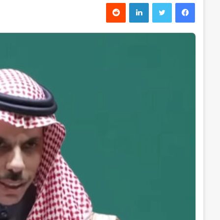
فیس بوک
توییتر
لینکدین
‫رددیت