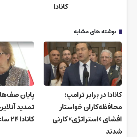
کانادا
نوشته های مشابه
کانادا در برابر ترامپ؛
پایان صف‌ها
محافظه‌کاران خواستار
تمدید آنلای
افشای «استراتژی» کارنی
کانادا ۲۴ ساعته شد!
شدند