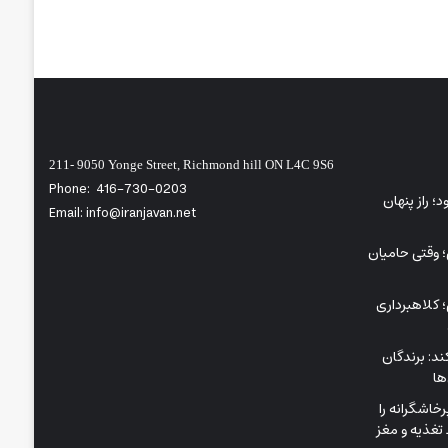
211- 9050 Yonge Street, Richmond hill ON L4C 9S6
Phone:
416-730-0203
ی‌شود؛ راز پنهان
Email: info@iranjavan.net
؛ وقتی حامیان
 کلاهبرداری
د: برندگان
ها
اشگرانه را
تغذیه و مغز