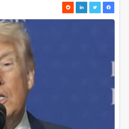
فیس بوک
توییتر
لینکدین
‫رددیت