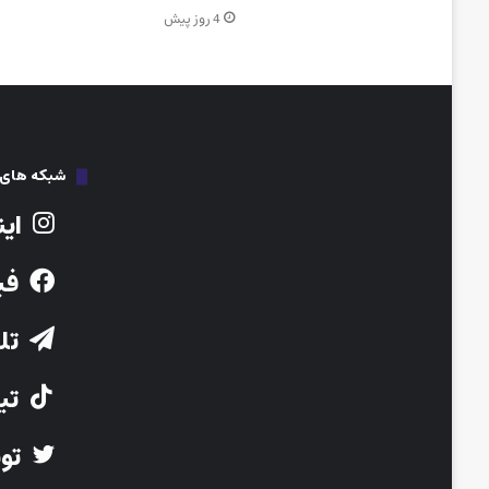
4 روز پیش
شبکه های ا
این
فی
تلگ
تیک
توی