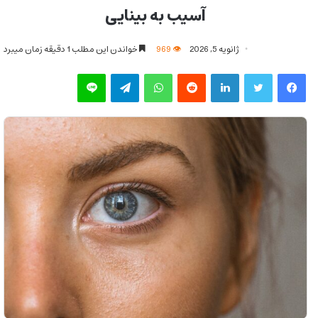
آسیب به بینایی
ژانویه 5, 2026
969
خواندن این مطلب 1 دقیقه زمان میبرد
فیس بوک
توییتر
لینکدین
‫رددیت
واتس آپ
تلگرام
لاین