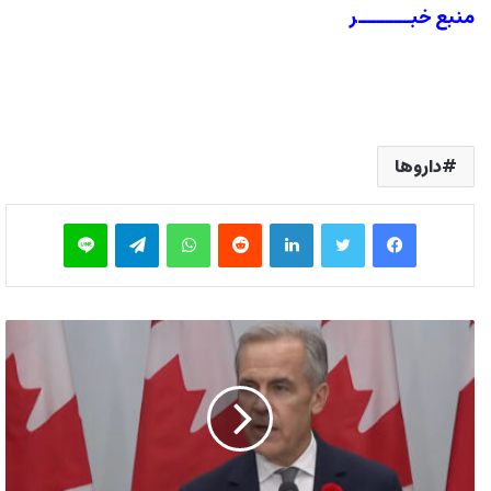
منبع خبــــــر
داروها
فیس بوک
توییتر
لینکدین
‫رددیت
واتس آپ
تلگرام
لاین