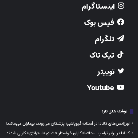
Youtube
نوشته‌های تازه
اورژانس‌های کانادا در آستانه فروپاشی؛ پزشکان می‌روند، بیماران می‌مانند!
کانادا در برابر ترامپ؛ محافظه‌کاران خواستار افشای «استراتژی» کارنی شدند
پایان صف‌های طولانی؟ تمدید آنلاین پاسپورت کانادا ۲۴ ساعته شد!
راز درمان سندرم روده تحریک‌پذیر؛ آرام کردن ذهن!
راز آرام کردن قشقرق‌های کودک بدون دعوا و فریاد
211- 9050 Yonge Street, Richmond hill ON L4C 9S6
Phone:
416-730-0203
Email: info@iranjavan.net