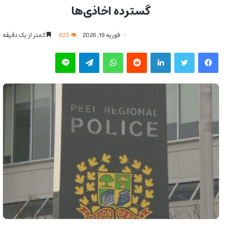
گسترده اخاذی‌ها
فوریه 19, 2026
923
کمتر از یک دقیقه
فیس بوک
توییتر
لینکدین
‫رددیت
واتس آپ
تلگرام
لاین