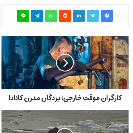
فیس بوک
توییتر
لینکدین
‫رددیت
واتس آپ
تلگرام
لاین
کارگران موقت خارجی؛ بردگان مدرن کانادا