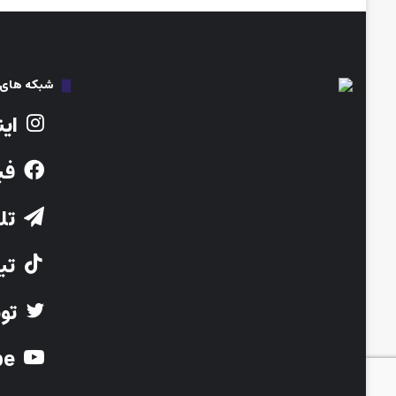
شبکه های ا
این
فی
تلگ
تیک
توی
Youtube