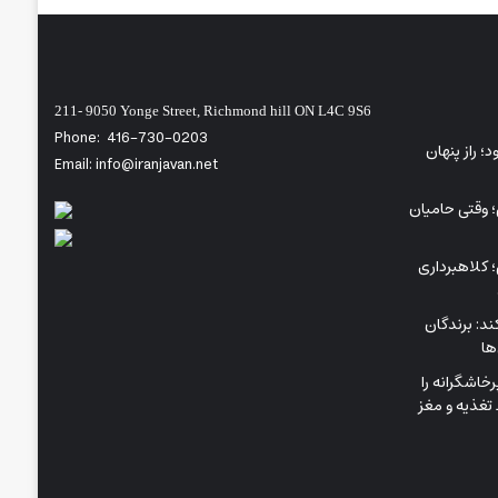
211- 9050 Yonge Street, Richmond hill ON L4C 9S6
Phone:
416-730-0203
ی‌شود؛ راز پنهان
Email: info@iranjavan.net
؛ وقتی حامیان
 کلاهبرداری
د: برندگان
ها
اشگرانه را
تغذیه و مغز