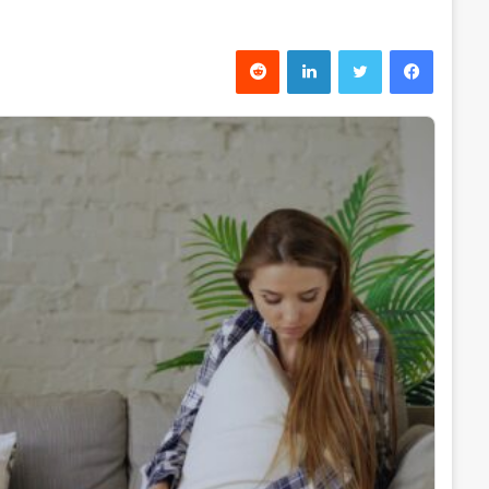
فیس بوک
توییتر
لینکدین
‫رددیت