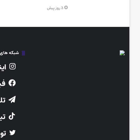
3 روز پیش
شبکه های ا
این
فی
تلگ
تیک
توی