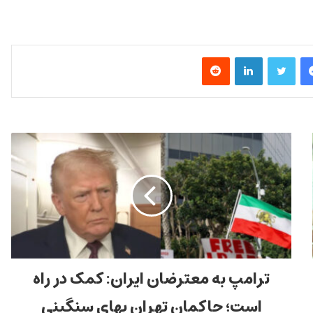
فیس بوک
توییتر
لینکدین
‫رددیت
ترامپ به معترضان ایران: کمک در راه
است؛ حاکمان تهران بهای سنگینی