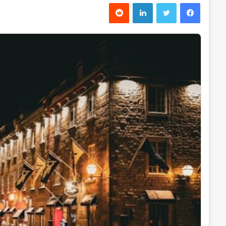
فیس بوک
توییتر
لینکدین
‫رددیت