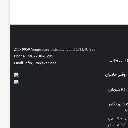
211- 9050 Yonge Street, Richmond hill ON L4C 9S6
Phone:
416-730-0203
ی‌شود؛ راز پنهان
Email: info@iranjavan.net
؛ وقتی حامیان
 کلاهبرداری
د: برندگان
ها
اشگرانه را
تغذیه و مغز