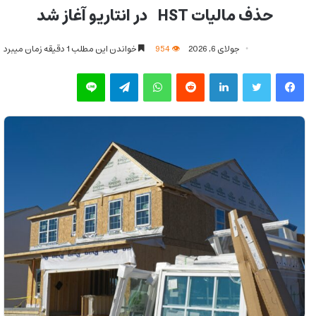
حذف مالیات HST در انتاریو آغاز شد
جولای 6, 2026
954
خواندن این مطلب 1 دقیقه زمان میبرد
فیس بوک
توییتر
لینکدین
‫رددیت
واتس آپ
تلگرام
لاین