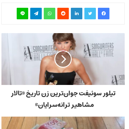
فیس بوک
توییتر
لینکدین
‫رددیت
واتس آپ
تلگرام
لاین
تیلور سوئیفت جوان‌ترین زن تاریخ «تالار
مشاهیر ترانه‌سرایان»