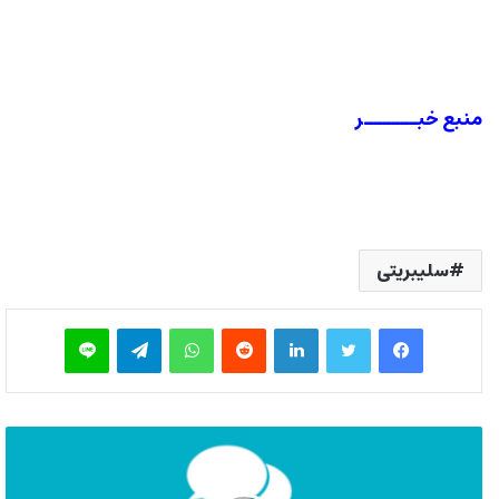
منبع خبــــــر
سلیبریتی
فیس بوک
توییتر
لینکدین
‫رددیت
واتس آپ
تلگرام
لاین