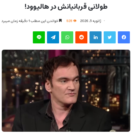
طولانی قربانیانش در هالیوود!
ژانویه 5, 2026
928
خواندن این مطلب 1 دقیقه زمان میبرد
فیس بوک
توییتر
لینکدین
‫رددیت
واتس آپ
تلگرام
لاین