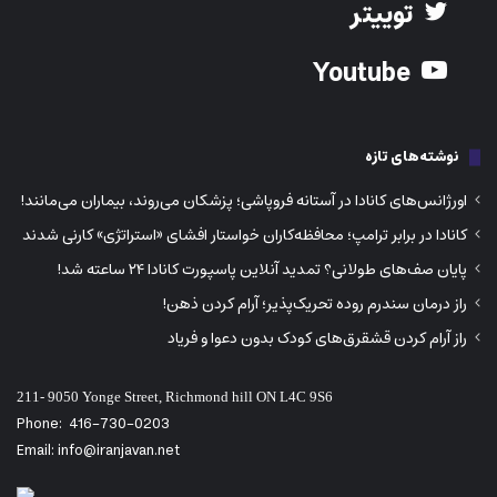
توییتر
Youtube
نوشته‌های تازه
اورژانس‌های کانادا در آستانه فروپاشی؛ پزشکان می‌روند، بیماران می‌مانند!
کانادا در برابر ترامپ؛ محافظه‌کاران خواستار افشای «استراتژی» کارنی شدند
پایان صف‌های طولانی؟ تمدید آنلاین پاسپورت کانادا ۲۴ ساعته شد!
راز درمان سندرم روده تحریک‌پذیر؛ آرام کردن ذهن!
راز آرام کردن قشقرق‌های کودک بدون دعوا و فریاد
211- 9050 Yonge Street, Richmond hill ON L4C 9S6
Phone:
416-730-0203
Email: info@iranjavan.net