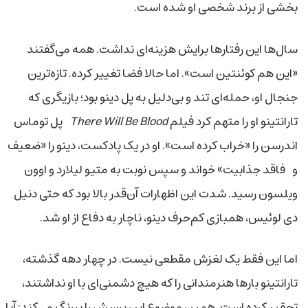
بخشی از برند شخصی او شده است.
سال‌ها این رفتارها برایش هزینه‌ای نداشت. همه می‌گفتند
«این هم کوئنتین است». اما حالا فضا تغییر کرده. تازه‌ترین
جنجال او، حمله‌ای تند و بی‌دلیل به پل دینو بود؛ بازیگری که
تارانتینو او را متهم کرد فیلم
There Will Be Blood
پل توماس
اندرسن را «خراب کرده است». او در یک پادکست، دینو را «ضعیف
و فاقد ‌جذابیت» خواند و سپس نوبت به متیو لیلارد و اوون
ویلسون رسید. شدت این اظهارات آن‌قدر بالا بود که حتی دنیل
دی لوئیس، همبازی کم‌حرف دینو، ناچار به دفاع از او شد.
اما این فقط یک لغزش مقطعی نیست. در چهار دهه گذشته،
تارانتینو بارها هنرمندانی را که هیچ دشمنی‌ای با او نداشتند،
تحقیر کرده است. همین موضوع این پرسش را پررنگ می‌کند: آیا