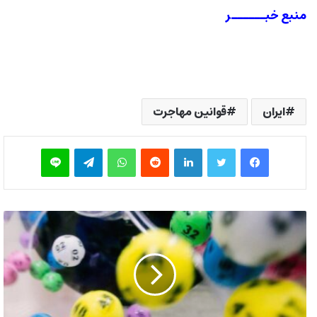
منبع خبــــــر
ایران
قوانین مهاجرت
فیس بوک
توییتر
لینکدین
‫رددیت
واتس آپ
تلگرام
لاین