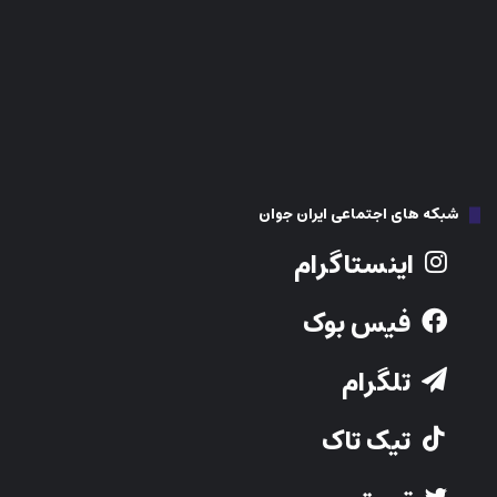
اینستاگرام
فیس بوک
تلگرام
تیک تاک
توییتر
Youtube
نوشته‌های تازه
اورژانس‌های کانادا در آستانه فروپاشی؛ پزشکان می‌روند، بیماران می‌مانند!
کانادا در برابر ترامپ؛ محافظه‌کاران خواستار افشای «استراتژی» کارنی شدند
پایان صف‌های طولانی؟ تمدید آنلاین پاسپورت کانادا ۲۴ ساعته شد!