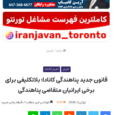
خانه
/
اخبار
اخبار
اخبار کانادا
قانون جدید پناهندگی کانادا؛ بلاتکلیفی برای
برخی ایرانیان متقاضی پناهندگی
ژوئن 2, 2026
908
خواندن این مطلب 1 دقیقه زمان میبرد
فیس بوک
توییتر
لینکدین
‫رددیت
واتس آپ
تلگرام
لاین