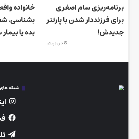
برنامه‌ریزی سام اصغری
خانواده واقعی
برای فرزنددار شدن با پارتنر
بشناسی، شغل
جدیدش!
بده یا بیمار 
3 روز پیش
شبکه های ا
این
فی
تلگ