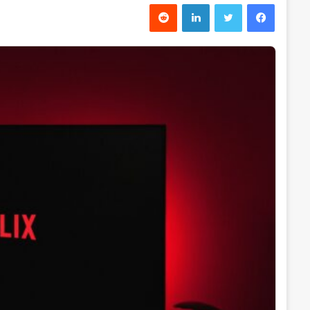
فیس بوک
توییتر
لینکدین
‫رددیت