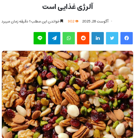
آلرژی غذایی است
آگوست 28, 2025
902
خواندن این مطلب 1 دقیقه زمان میبرد
فیس بوک
توییتر
لینکدین
‫رددیت
واتس آپ
تلگرام
لاین