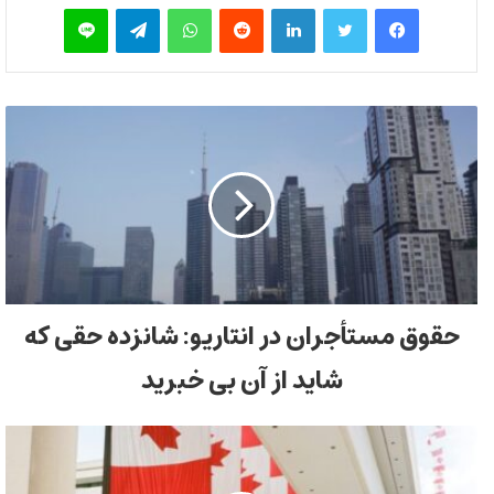
فیس بوک
توییتر
لینکدین
‫رددیت
واتس آپ
تلگرام
لاین
حقوق مستأجران در انتاریو: شانزده حقی که
شاید از آن بی خبرید