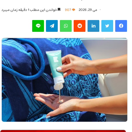
می 29, 2026
907
خواندن این مطلب 1 دقیقه زمان میبرد
فیس بوک
توییتر
لینکدین
‫رددیت
واتس آپ
تلگرام
لاین