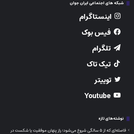
توییتر
Youtube
نوشته‌های تازه
فاصله‌ای که از ۵ سالگی شروع می‌شود؛ راز پنهان موفقیت یا شکست در
ریاضی
نبرد ناتمام کانادا با خشونت جنسیتی؛ وقتی حامیان قربانیان خود قربانی
می‌شوند
فروشگاه‌های خیالی، پول‌های واقعی؛ کلاهبرداری آنلاینی که کانادایی‌ها را
شکار می‌کند
هوش مصنوعی جامعه را دو نیم می‌کند: برندگان آینده و فراموش‌شدگان
عصر ماشین‌ها
مکمل آهن شاید خشم و رفتارهای پرخاشگرانه را کاهش دهد؟ کشف تازه
درباره ارتباط تغذیه و مغز