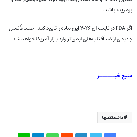
پرهزینه باشد.
اگر FDA در تابستان ۲۰۲۶ این ماده را تأیید کند، احتمالاً نسل
جدیدی از ضدآفتاب‌های ایمن‌تر وارد بازار آمریکا خواهد شد.
منبع خبــــــر
دانستنیها
فیس بوک
توییتر
لینکدین
‫رددیت
واتس آپ
تلگرام
لاین