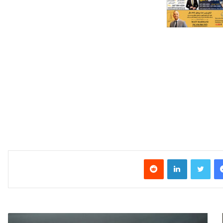
فیس بوک
توییتر
لینکدین
‫رددیت