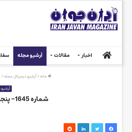
خانه
اخبار
مقالات
آرشیو مجله
سفار
خانه
/
آرشیو دیجیتال مجله
/
شم
آرشیو د
شماره 1645– پنجشنبه 11 تیر ماه 1405
فیس بوک
توییتر
لینکدین
‫رددیت