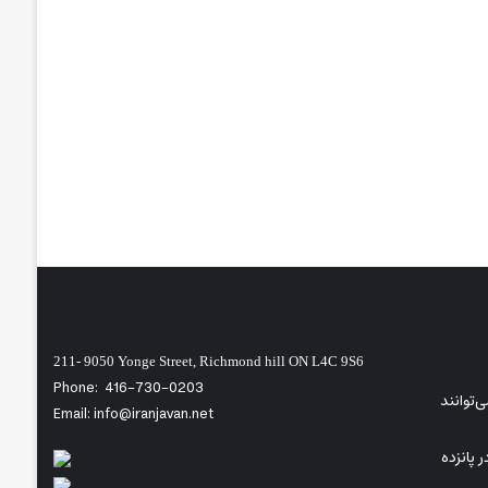
211- 9050 Yonge Street, Richmond hill ON L4C 9S6
Phone:
416-730-0203
‌توانند
Email: info@iranjavan.net
 پانزده