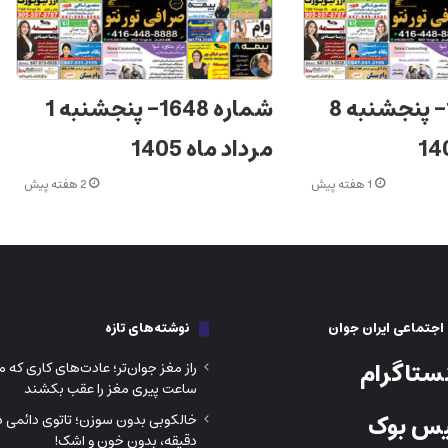
شماره 1649– پنجشنبه 8
شماره 1648– پنجشنبه 1
مرداد ماه 1405
1 هفته پیش
2 هفته پیش
جتماعی ایران جوان
نوشته‌های تازه
ستاگرام
راز مغز جوان‌تر؛ عادت‌های کاری که می
ساعت پیری مغز را عقب بکشند
س بوک
خالکوبی بدون سوزن؛ تاتوی دائمی در
دقیقه، بدون خون و اشک!