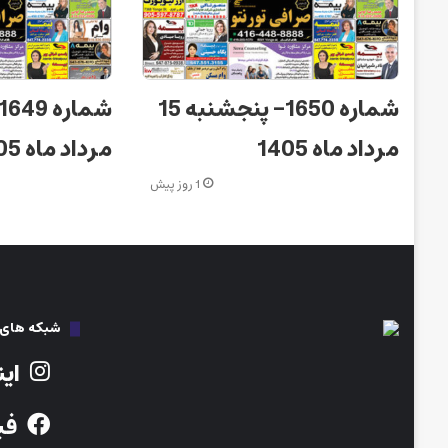
شماره 1650– پنجشنبه 15
مرداد ماه 1405
مرداد ماه 1405
1 روز پیش
شبکه های ا
این
فی