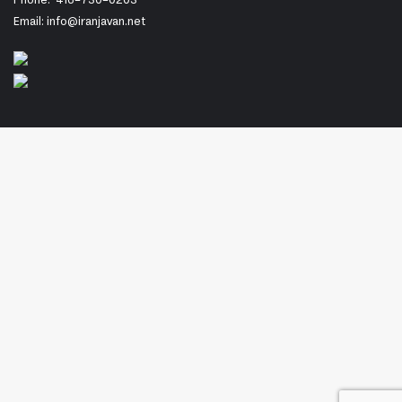
Phone:
416-730-0203
Email: info@iranjavan.net