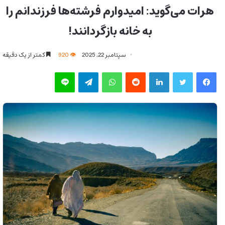
هرات می‌گوید: امیدوارم فرشته‌ها فرزندانم را
به خانه بازگردانند!
سپتامبر 22, 2025
920
کمتر از یک دقیقه
فیس بوک
توییتر
لینکدین
‫رددیت
واتس آپ
تلگرام
لاین