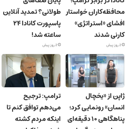
کانادا در برابر ترامپ؛
پایان صف‌های
محافظه‌کاران خواستار
طولانی؟ تمدید آنلاین
افشای «استراتژی»
پاسپورت کانادا ۲۴
کارنی شدند
ساعته شد!
2 روز پیش
2 روز پیش
ژاپن از «یخچال
ترامپ: ترجیح
انسان» رونمایی کرد؛
می‌دهم توافق کنم تا
پناهگاهی ۱۰ دقیقه‌ای
اینکه مردم کشته