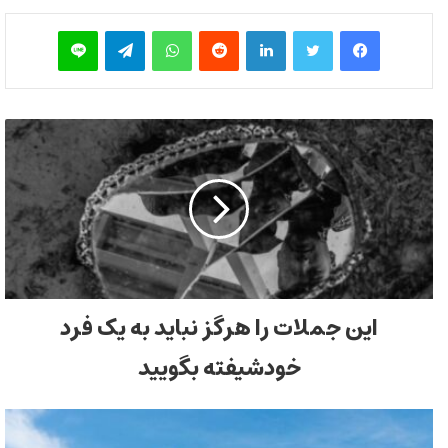
فیس بوک
توییتر
لینکدین
‫رددیت
واتس آپ
تلگرام
لاین
این جملات را هرگز نباید به یک فرد
خودشیفته بگویید