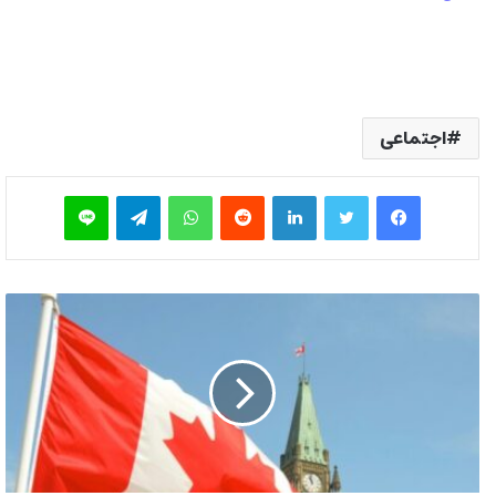
اجتماعی
فیس بوک
توییتر
لینکدین
‫رددیت
واتس آپ
تلگرام
لاین