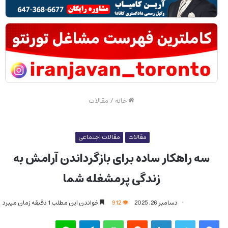
خانه
/
مقالات
مقالات
مقالات اجتماعی
سه راهکار ساده برای بازگرداندن آرامش به
زندگی پرمشغله شما
دسامبر 26, 2025
912
خواندن این مطلب 1 دقیقه زمان میبرد
فیس بوک
توییتر
لینکدین
‫رددیت
واتس آپ
تلگرام
لاین