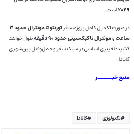
۲۰۲۹
است.
در صورت تکمیل کامل پروژه، سفر
تورنتو تا مونترال حدود ۳
ساعت
و
مونترال تا کبک‌سیتی حدود ۹۰ دقیقه
طول خواهد
کشید؛ تغییری اساسی در سبک سفر و حمل‌ونقل بین‌شهری
کانادا.
منبع خبــــــر
تکنولوژی
کانادا
فیس بوک
توییتر
لینکدین
‫رددیت
واتس آپ
تلگرام
لاین