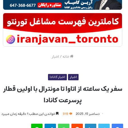
خانه
/
اخبار
اخبار
اخبار کانادا
سفر یک ساعته از اتاوا تا مونترال با اولین قطار
پرسرعت کانادا
دسامبر 15, 2025
919
خواندن این مطلب 1 دقیقه زمان میبرد
فیس بوک
توییتر
لینکدین
‫رددیت
واتس آپ
تلگرام
لاین