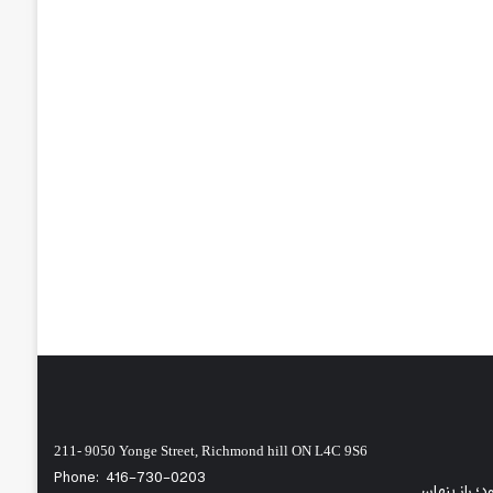
211- 9050 Yonge Street, Richmond hill ON L4C 9S6
Phone:
416-730-0203
ی‌شود؛ راز پنهان