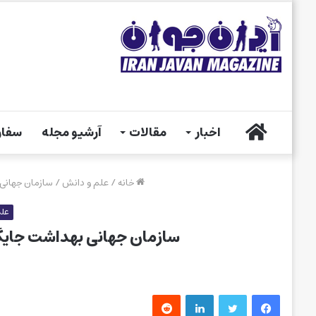
خانه
اخبار
مقالات
آرشیو مجله
سفار
خانه
/
علم و دانش
/
سازمان جهانی 
علم
سازمان جهانی بهداشت جایگ
فیس بوک
توییتر
لینکدین
‫رددیت