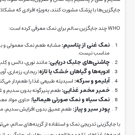
جایگزین‌ها با پزشک مشورت کنند، به‌ویژه افرادی که مشکلات
WHO چند جایگزین سالم برای نمک معرفی کرده است:
نمک غنی از پتاسیم:
مشابه طعم نمک معمولی و به ک
مناسب نیست.
چاشنی‌های جلبک دریایی:
مانند نورى، دالس و کِل
ادویه‌ها و گیاهان خشک یا تازه:
ریحان، رزماری، آو
آبلیمو و سرکه:
اسیدیته طبیعی غذا را طعم‌دار می‌کن
خمیر مخمر غذایی:
طعم پنیرگونه بدون سدیم و غنی از ویتامین B،
نمک سیاه و نمک صورتی هیمالیا:
حاوی مواد معد
پودر سیر و پیاز:
طعم عمیق بدون افزایش سدیم، مراق
با جایگزینی تدریجی نمک و استفاده از گزینه‌های سالم، می‌
ادویه‌ها، غذاهای تازه و مطالعه برچسب‌ها برای جلوگیری از س