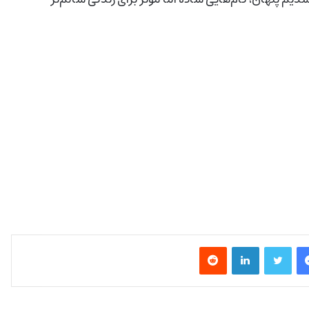
فیس بوک
توییتر
لینکدین
‫رددیت