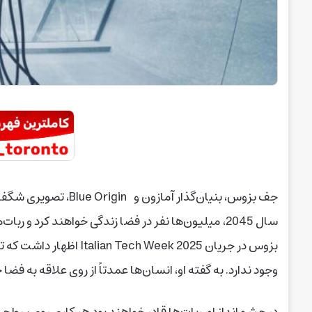
جف بزوس، بنیان‌گذار آما
سال 2045، میلیون‌ها نفر در فضا زندگی خواهند کرد و ر
بزوس در جریان Week 2025
وجود ندارد. به گفته او، انسان‌ها عمدتاً از روی علاقه به فض
در چشم‌انداز او، ربات‌ها قادر خواهند بود هر کاری روی سطح م