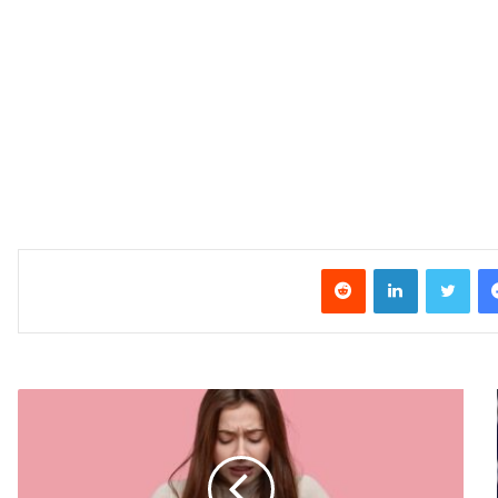
فیس بوک
توییتر
لینکدین
‫رددیت