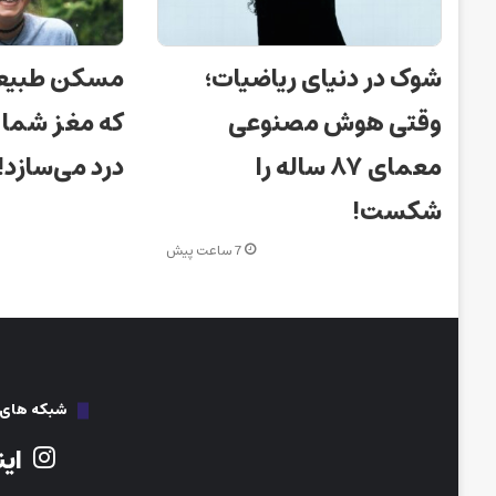
شوک در دنیای ریاضیات؛
مسکن طبیعی 
وقتی هوش مصنوعی
که مغز شما ب
معمای ۸۷ ساله را
درد می‌سازد!
شکست!
7 ساعت پیش
شبکه های ا
این