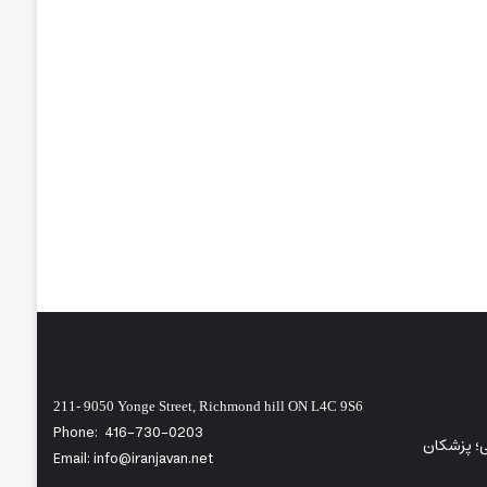
211- 9050 Yonge Street, Richmond hill ON L4C 9S6
Phone:
416-730-0203
شی؛ پزشکان
Email: info@iranjavan.net