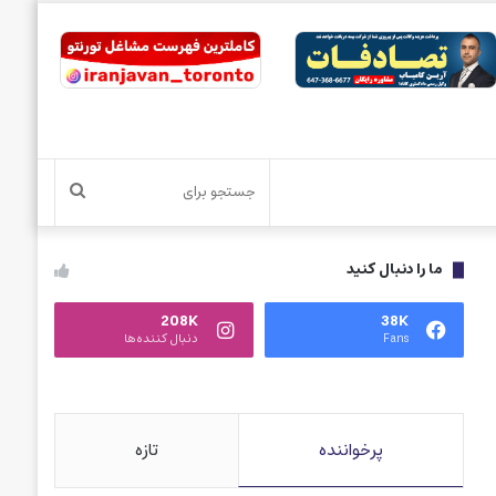
جستجو
برای
ما را دنبال کنید
208K
38K
Fans
دنبال کننده‌ها
پرخواننده
تازه