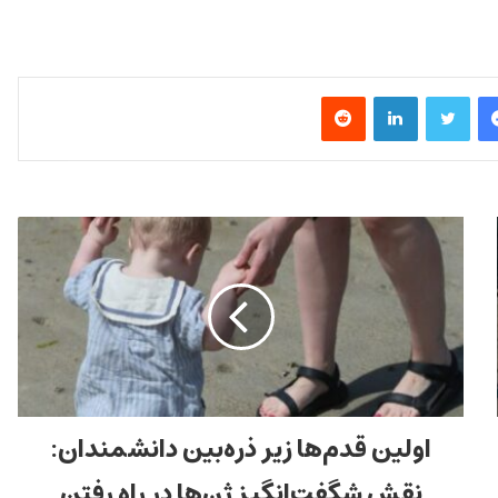
فیس بوک
توییتر
لینکدین
‫رددیت
اولین قدم‌ها زیر ذره‌بین دانشمندان:
نقش شگفت‌انگیز ژن‌ها در راه رفتن