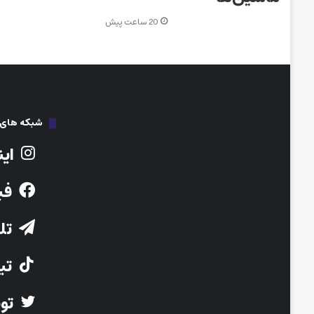
20 ساعت پیش
شبکه های ا
این
فی
تلگ
تیک
توی