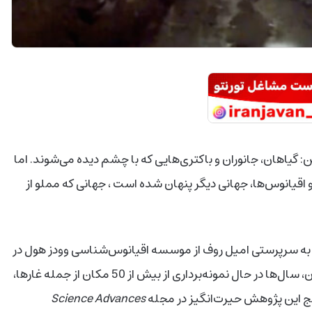
گیاهان، جانوران و باکتری‌هایی که با چشم دیده می‌شوند. اما
و اقیانوس‌ها، جهانی دیگر پنهان شده است ، جهانی که مملو از
یمی به سرپرستی امیل روف از موسسه اقیانوس‌شناسی وودز هول در
آمریکا و ایزابلا هرابه دِ آنژلیس از موسسه ماکس پلانک آلمان، سال‌ها در حال نمونه‌برداری از بیش از 50 مکان از جمله غارها،
ایج این پژوهش حیرت‌انگیز در مجله
Science Advances