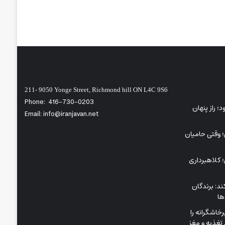
211- 9050 Yonge Street, Richmond hill ON L4C 9S6
Phone:
416-730-0203
ی‌شود؛ راز پنهان
Email: info@iranjavan.net
؛ وقتی حامیان
 کلاهبرداری
د: برندگان
ها
اشگرانه را
تغذیه و مغز