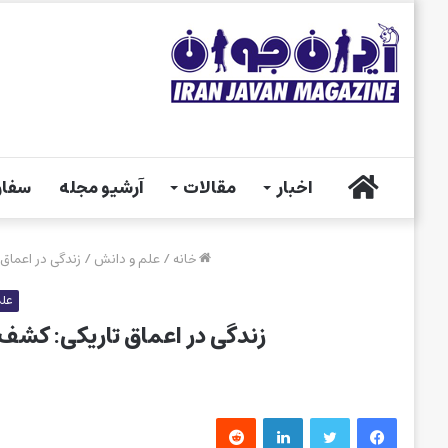
خانه
اخبار
مقالات
آرشیو مجله
سفار
خانه
/
علم و دانش
/
زندگی در اعماق
علم
زندگی در اعماق تاریکی: کشف
فیس بوک
توییتر
لینکدین
‫رددیت