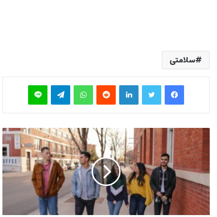
سلامتی
فیس بوک
توییتر
لینکدین
‫رددیت
واتس آپ
تلگرام
لاین