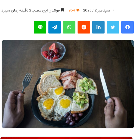
سپتامبر 12, 2025
954
خواندن این مطلب 2 دقیقه زمان میبرد
فیس بوک
توییتر
لینکدین
‫رددیت
واتس آپ
تلگرام
لاین