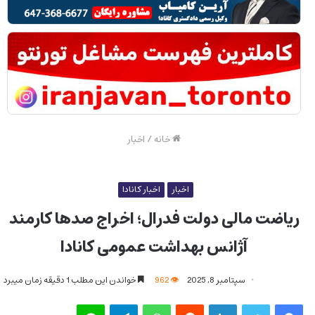
خانه
/
اخبار
اخبار
اخبار کانادا
ریاضت مالی دولت فدرال؛ اخراج صدها کارمند
آژانس بهداشت عمومی کانادا
سپتامبر 8, 2025
962
خواندن این مطلب 1 دقیقه زمان میبرد
فیس بوک
توییتر
لینکدین
‫رددیت
واتس آپ
تلگرام
لاین