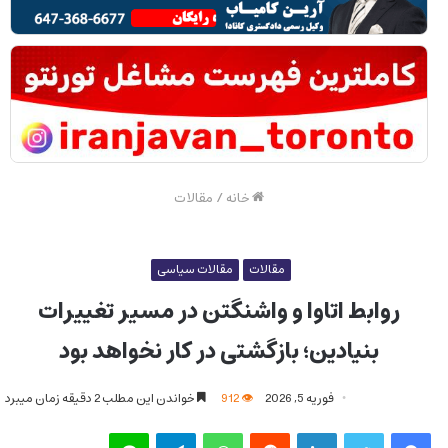
خانه
/
مقالات
مقالات
مقالات سیاسی
روابط اتاوا و واشنگتن در مسیر تغییرات
بنیادین؛ بازگشتی در کار نخواهد بود
فوریه 5, 2026
912
خواندن این مطلب 2 دقیقه زمان میبرد
فیس بوک
توییتر
لینکدین
‫رددیت
واتس آپ
تلگرام
لاین