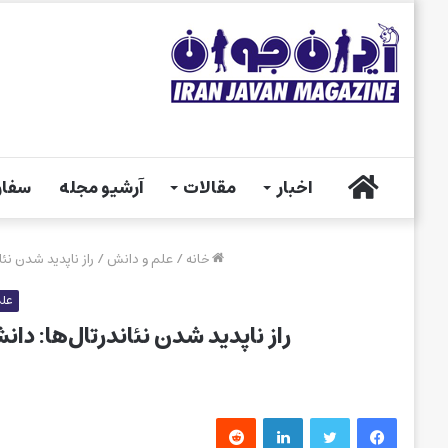
خانه
اخبار
مقالات
آرشیو مجله
سفار
خانه
/
علم و دانش
/
راز ناپدید شدن نئا
علم
راز ناپدید شدن نئاندرتال‌ها: دان
فیس بوک
توییتر
لینکدین
‫رددیت