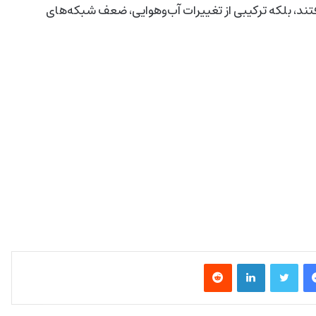
فتند، بلکه ترکیبی از تغییرات آب‌وهوایی، ضعف شبکه‌های
فیس بوک
توییتر
لینکدین
‫رددیت