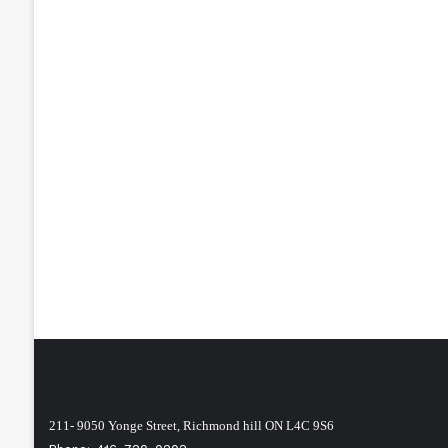
211- 9050 Yonge Street, Richmond hill ON L4C 9S6