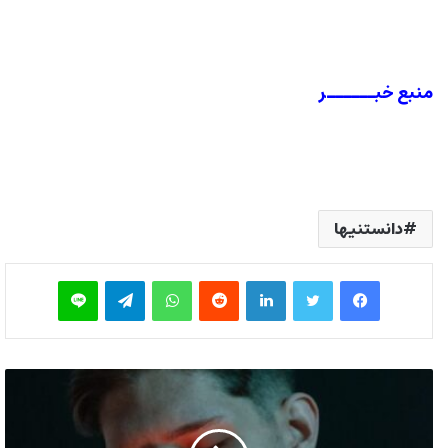
منبع خبــــــر
دانستنیها
فیس بوک
توییتر
لینکدین
‫رددیت
واتس آپ
تلگرام
لاین