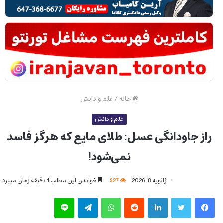
خانه
/
علم و دانش
علم و دانش
راز جاودانگی عسل: طلای مایع که هرگز فاسد
نمی‌شود!
ژانویه 8, 2026
927
خواندن این مطلب 1 دقیقه زمان میبرد
فیس بوک
توییتر
لینکدین
‫رددیت
واتس آپ
تلگرام
لاین