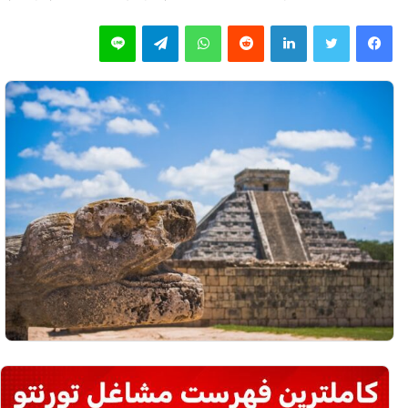
فیس بوک
توییتر
لینکدین
‫رددیت
واتس آپ
تلگرام
لاین