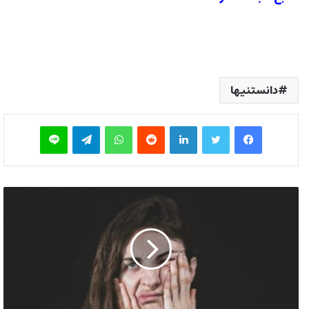
دانستنیها
فیس بوک
توییتر
لینکدین
‫رددیت
واتس آپ
تلگرام
لاین