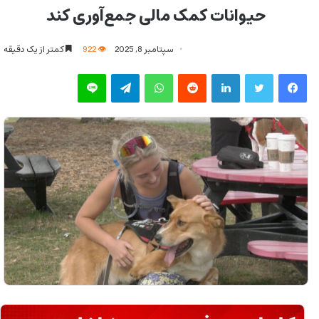
حیوانات کمک مالی جمع‌آوری کند
سپتامبر 8, 2025
922
کمتر از یک دقیقه
فیس بوک
توییتر
لینکدین
‫رددیت
واتس آپ
تلگرام
لاین