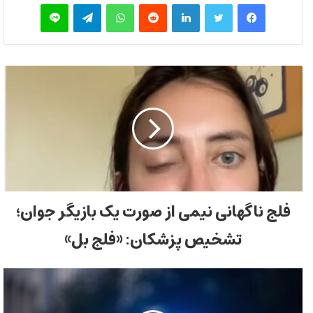
فیس بوک
توییتر
لینکدین
‫رددیت
واتس آپ
تلگرام
لاین
فلج ناگهانی نیمی از صورت یک بازیگر جوان؛
تشخیص پزشکان: «فلج بل»