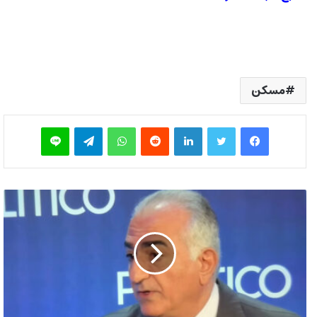
مسکن
فیس بوک
توییتر
لینکدین
‫رددیت
واتس آپ
تلگرام
لاین