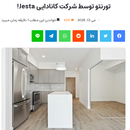
تورنتو توسط شرکت کانادایی Jesta!
می 13, 2026
920
خواندن این مطلب 1 دقیقه زمان میبرد
فیس بوک
توییتر
لینکدین
‫رددیت
واتس آپ
تلگرام
لاین