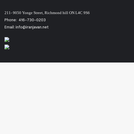
211- 9050 Yonge Street, Richmond hill ON L4C 9S6
Phone:
416-730-0203
Email: info@iranjavan.net