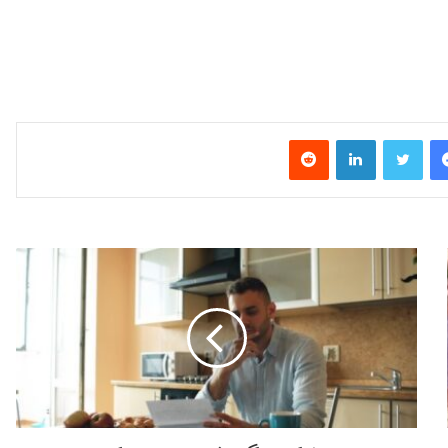
فیس بوک
توییتر
لینکدین
‫رددیت