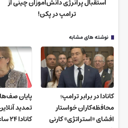
استقبال پرانرژی دانش‌آموزان چینی از
ترامپ در پکن!
نوشته های مشابه
کانادا در برابر ترامپ؛
پایان صف‌ها
محافظه‌کاران خواستار
تمدید آنلای
افشای «استراتژی» کارنی
کانادا ۲۴ ساعته شد!