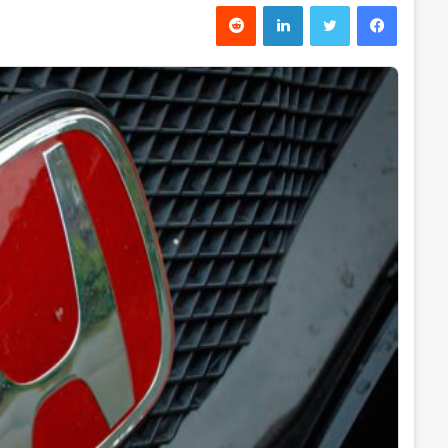
فیس بوک
توییتر
لینکدین
‫رددیت