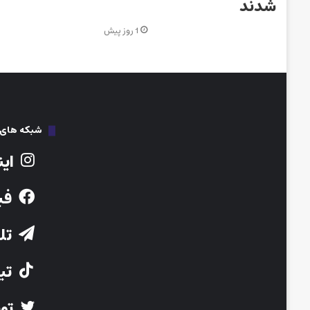
شدند
1 روز پیش
شبکه های ا
این
فی
تلگ
تیک
توی