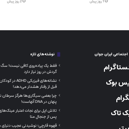
1 روز پیش
2 روز پیش
جتماعی ایران جوان
نوشته‌های تازه
ستاگرام
فقط یک پیاده‌روی کافی نیست! سگ ش
گردش در روز نیاز دارد
س بوک
نشانه‌های فیزیکی DHD
قبل از رفتار هشدار می‌دهد!
رام
چرا بعضی سیگاری‌ها هرگز سرطان نمی
پنهان در DNA آنهاست!
تلاش اپل برای نجات اعتبار عینک‌ه
 تاک
پس از جنجال متا
قهوه قارچی؛ نوشیدنی عجیب دنیای 
یتر