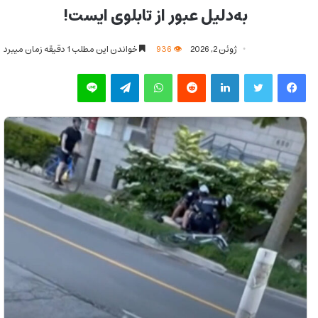
به‌دلیل عبور از تابلوی ایست!
ژوئن 2, 2026
936
خواندن این مطلب 1 دقیقه زمان میبرد
فیس بوک
توییتر
لینکدین
‫رددیت
واتس آپ
تلگرام
لاین