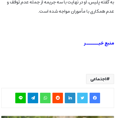
به گفته پلیس، او در نهایت با سه جریمه از جمله عدم توقف و
عدم همکاری با مأموران مواجه شده است.
منبع خبــــــر
اجتماعی
فیس بوک
توییتر
لینکدین
‫رددیت
واتس آپ
تلگرام
لاین