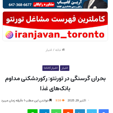
خانه
/
اخبار
اخبار
اخبار کانادا
بحران گرسنگی در تورنتو: رکوردشکنی مداوم
بانک‌های غذا
اکتبر 29, 2025
938
خواندن این مطلب 1 دقیقه زمان میبرد
فیس بوک
توییتر
لینکدین
‫رددیت
واتس آپ
تلگرام
لاین