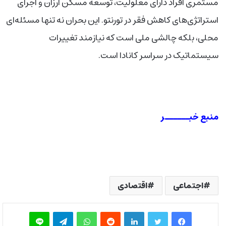
مستمری افراد دارای معلولیت، توسعه مسکن ارزان و اجرای
استراتژی‌های کاهش فقر در تورنتو. این بحران نه تنها مسئله‌ای
محلی، بلکه چالشی ملی است که نیازمند تغییرات
سیستماتیک در سراسر کانادا است.
منبع خبــــــر
اجتماعی
اقتصادی
فیس بوک
توییتر
لینکدین
‫رددیت
واتس آپ
تلگرام
لاین