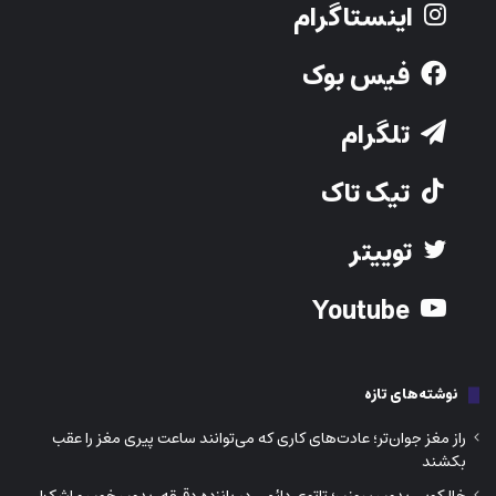
Youtube
نوشته‌های تازه
راز مغز جوان‌تر؛ عادت‌های کاری که می‌توانند ساعت پیری مغز را عقب
بکشند
خالکوبی بدون سوزن؛ تاتوی دائمی در پانزده دقیقه، بدون خون و اشک!
فقط یک پیاده‌روی کافی نیست! سگ شما به پنج گردش در روز نیاز دارد
نشانه‌های فیزیکی ADHD در کودکان؛ وقتی بدن قبل از رفتار هشدار
می‌دهد!
چرا بعضی سیگاری‌ها هرگز سرطان نمی‌گیرند؟ راز پنهان در DNA آنهاست!
211- 9050 Yonge Street, Richmond hill ON L4C 9S6
Phone:
416-730-0203
Email: info@iranjavan.net