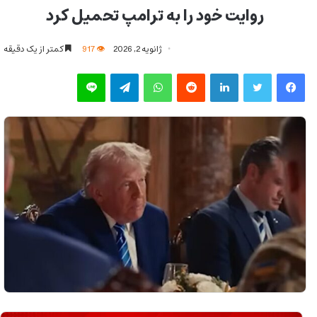
روایت خود را به ترامپ تحمیل کرد
ژانویه 2, 2026
917
کمتر از یک دقیقه
فیس بوک
توییتر
لینکدین
‫رددیت
واتس آپ
تلگرام
لاین