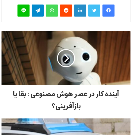
فیس بوک
توییتر
لینکدین
‫رددیت
واتس آپ
تلگرام
لاین
آینده کار در عصر هوش مصنوعی : بقا یا
بازآفرینی؟