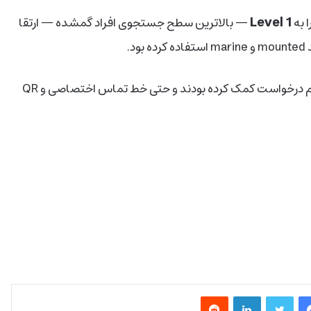
Level 1
— بالاترین سطح جستجوی افراد گمشده — ارتقا
.
در طول روزهای گذشته، خانواده Esther و پلیس بارها از مردم درخواست کمک کرده بودند و حتی خط تماس اختصاصی و QR
فیس بوک
توییتر
لینکدین
‫رددیت