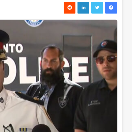
فیس بوک
توییتر
لینکدین
‫رددیت