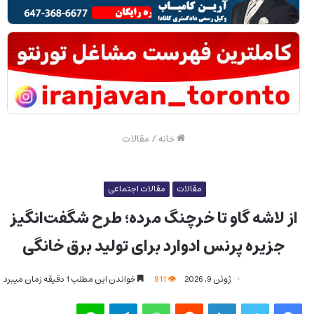
خانه
/
مقالات
مقالات
مقالات اجتماعی
از لاشه گاو تا خرچنگ مرده؛ طرح شگفت‌انگیز
جزیره پرنس ادوارد برای تولید برق خانگی
ژوئن 9, 2026
911
خواندن این مطلب 1 دقیقه زمان میبرد
فیس بوک
توییتر
لینکدین
‫رددیت
واتس آپ
تلگرام
لاین