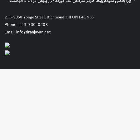
چرا بعضی سیگاری‌ها هرگز سرطان نمی‌گیرند؟ راز پنهان در DNA آنهاست!
211- 9050 Yonge Street, Richmond hill ON L4C 9S6
Phone:
416-730-0203
Email: info@iranjavan.net