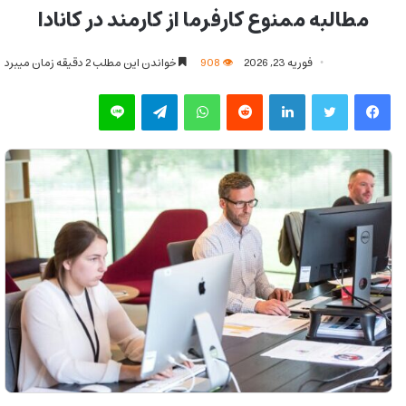
مطالبه ممنوع کارفرما از کارمند در کانادا
فوریه 23, 2026
908
خواندن این مطلب 2 دقیقه زمان میبرد
فیس بوک
توییتر
لینکدین
‫رددیت
واتس آپ
تلگرام
لاین