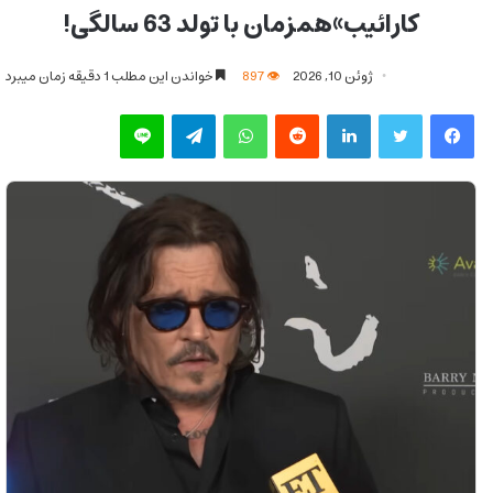
کارائیب»همزمان با تولد 63 سالگی!
ژوئن 10, 2026
897
خواندن این مطلب 1 دقیقه زمان میبرد
فیس بوک
توییتر
لینکدین
‫رددیت
واتس آپ
تلگرام
لاین