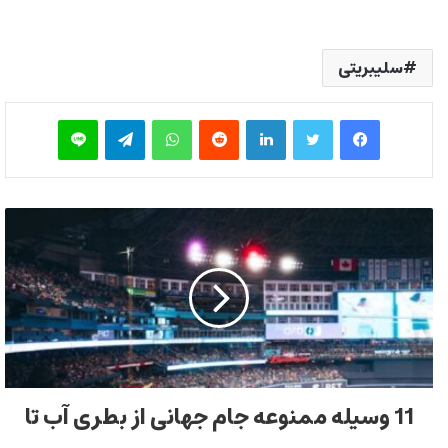
سلیبریتی
فیس بوک
توییتر
لینکدین
‫رددیت
واتس آپ
تلگرام
لاین
11 وسیله ممنوعه جام جهانی از بطری آب تا