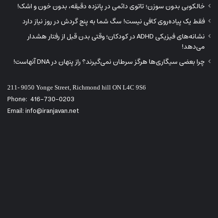
خالکوبی بدون سوزن؛ تاتوی دائمی در پانزده دقیقه، بدون خون و اشک!
فقط یک پیاده‌روی کافی نیست! سگ شما به پنج گردش در روز نیاز دارد
نشانه‌های فیزیکی ADHD در کودکان؛ وقتی بدن قبل از رفتار هشدار
می‌دهد!
چرا بعضی سیگاری‌ها هرگز سرطان نمی‌گیرند؟ راز پنهان در DNA آنهاست!
211- 9050 Yonge Street, Richmond hill ON L4C 9S6
Phone:
416-730-0203
Email: info@iranjavan.net