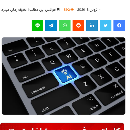
ژوئن 3, 2026
892
خواندن این مطلب 1 دقیقه زمان میبرد
فیس بوک
توییتر
لینکدین
‫رددیت
واتس آپ
تلگرام
لاین