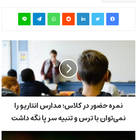
فیس بوک
توییتر
لینکدین
‫رددیت
واتس آپ
تلگرام
لاین
نمره حضور در کلاس؛ مدارس انتاریو را
نمی‌توان با ترس و تنبیه سر پا نگه داشت