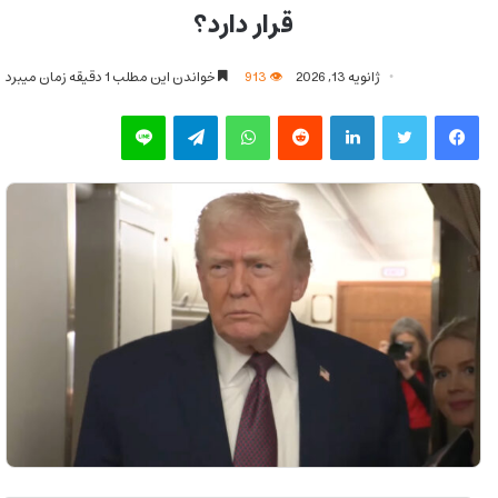
قرار دارد؟
ژانویه 13, 2026
913
خواندن این مطلب 1 دقیقه زمان میبرد
فیس بوک
توییتر
لینکدین
‫رددیت
واتس آپ
تلگرام
لاین