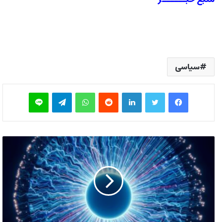
سیاسی
فیس بوک
توییتر
لینکدین
‫رددیت
واتس آپ
تلگرام
لاین