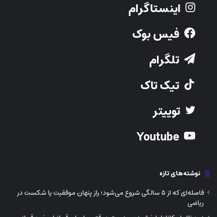
Youtube
نوشته‌های تازه
فاصله‌ای که از ۵ سالگی شروع می‌شود؛ راز پنهان موفقیت یا شکست در
ریاضی
نبرد ناتمام کانادا با خشونت جنسیتی؛ وقتی حامیان قربانیان خود قربانی
می‌شوند
فروشگاه‌های خیالی، پول‌های واقعی؛ کلاهبرداری آنلاینی که کانادایی‌ها را
شکار می‌کند
هوش مصنوعی جامعه را دو نیم می‌کند: برندگان آینده و فراموش‌شدگان
عصر ماشین‌ها
مکمل آهن شاید خشم و رفتارهای پرخاشگرانه را کاهش دهد؟ کشف تازه
درباره ارتباط تغذیه و مغز
211- 9050 Yonge Street, Richmond hill ON L4C 9S6