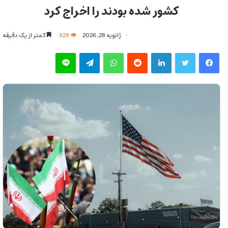
کشور شده بودند را اخراج کرد
ژانویه 28, 2026
929
کمتر از یک دقیقه
فیس بوک
توییتر
لینکدین
‫رددیت
واتس آپ
تلگرام
لاین