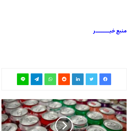
منبع خبــــــر
فیس بوک
توییتر
لینکدین
‫رددیت
واتس آپ
تلگرام
لاین