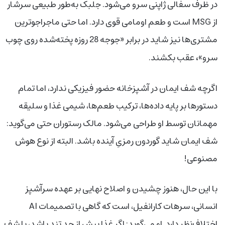
در ظرف سفالی ژاپنی سرو می‌شود. جلبک به‌طور طبیعی سرشار
از MSG است و طعم اومامی قوی دارد. اما حتی ماجراجوترين
مشتری‌ها نیز شاید در برابر «جوجه 28 روزه پخته‌شده روی چوب
،
سرو»
عقب بکشند.
اگرچه شف ایمان در آشپزخانه حضور فیزیکی ندارد، اما تمام
دستورها بر پایه داده‌ها، ترکیب طعم‌ها، شیمی غذا و سلیقه
مهمانان توسط او طراحی می‌شود. مالک رستوران حتی می‌گوید:
شف ایمان شاید گوردون رمزیِ آینده باشد. البته از نوع هوش
مصنوعی!
با این حال، هنوز چشیدن و اصلاح نهایی بر عهده سرآشپز
انسانی، سرهات کارانفیل، است که گاهی با تصمیمات AI
اختلاف‌نظر دارد. او می‌گوید: اگر غذا بیش از حد تند باشد، با شف