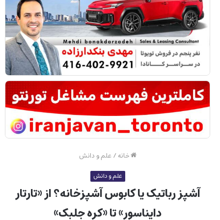
خانه
/
علم و دانش
علم و دانش
آشپز رباتیک یا کابوس آشپزخانه؟ از «تارتار
دایناسور» تا «کره جلبک»