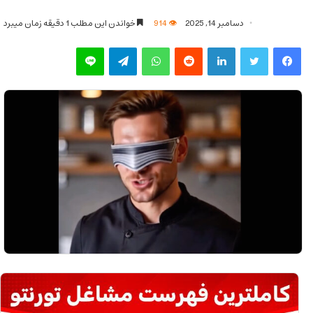
دسامبر 14, 2025
914
خواندن این مطلب 1 دقیقه زمان میبرد
فیس بوک
توییتر
لینکدین
‫رددیت
واتس آپ
تلگرام
لاین