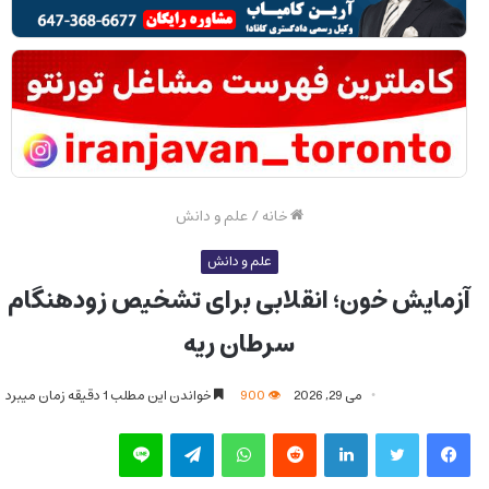
خانه
/
علم و دانش
علم و دانش
آزمایش خون؛ انقلابی برای تشخیص زودهنگام
سرطان ریه
می 29, 2026
900
خواندن این مطلب 1 دقیقه زمان میبرد
فیس بوک
توییتر
لینکدین
‫رددیت
واتس آپ
تلگرام
لاین