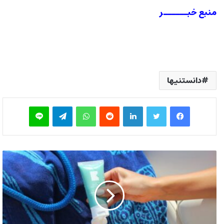
منبع خبــــــر
دانستنیها
فیس بوک
توییتر
لینکدین
‫رددیت
واتس آپ
تلگرام
لاین